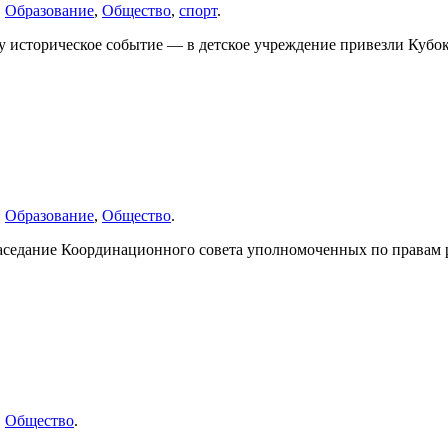
,
Образование
,
Общество
,
спорт
.
му историческое событие — в детское учреждение привезли Куб
,
Образование
,
Общество
.
заседание Координационного совета уполномоченных по правам р
,
Общество
.