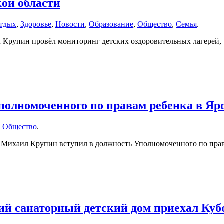
ой области
отдых
,
Здоровье
,
Новости
,
Образование
,
Общество
,
Семья
.
л Крупин провёл мониторинг детских оздоровительных лагерей
олномоченного по правам ребенка в Яро
,
Общество
.
 Михаил Крупин вступил в должность Уполномоченного по прав
ий санаторный детский дом приехал Куб