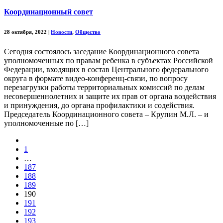
Координационный совет
28 октября, 2022
|
Новости
,
Общество
Сегодня состоялось заседание Координационного совета
уполномоченных по правам ребенка в субъектах Российской
Федерации, входящих в состав Центрального федерального
округа в формате видео-конференц-связи, по вопросу
перезагрузки работы территориальных комиссий по делам
несовершеннолетних и защите их прав от органа воздействия
и принуждения, до органа профилактики и содействия.
Председатель Координационного совета – Крупин М.Л. – и
уполномоченные по […]
1
…
187
188
189
190
191
192
193