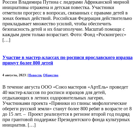
России Владимира Путина с лидерами Африканской мирной
инициативы отражена и детская повестка. Участники
отметили прогресс в вопросах, связанных с правами детей в
зонах боевых действий. Российская Федерация действительно
прикладывает множество усилий, чтобы обеспечить
безопасность детей и их благополучие. Масштаб помощи с
каждым днем только возрастает. Фото: Фонд «Росконгресс»
[…]
Участие в мастер-классах по росписи ярославского изразца
примут более 800 детей
4 августа, 2023
|
Новости
,
Общество
В течение августа ООО «Союз мастеров «АртЕль» проведет
40 мастер-классов по росписи изразцов для детей,
отдыхающих в летних оздоровительных лагерях.
Участниками проекта «Пряники из глины: мифологические
обереги русской земли» станут более 800 ребят в возрасте от 8
до 15 лет. – Проект реализуется в регионе второй год подряд
при грантовой поддержке Президентского фонда культурных
инициатив. […]