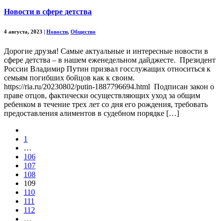
Новости в сфере детства
4 августа, 2023
|
Новости
,
Общество
Дорогие друзья! Самые актуальные и интересные новости в
сфере детства – в нашем еженедельном дайджесте. Президент
России Владимир Путин призвал госслужащих относиться к
семьям погибших бойцов как к своим.
https://ria.ru/20230802/putin-1887796694.html Подписан закон о
праве отцов, фактически осуществляющих уход за общим
ребенком в течение трех лет со дня его рождения, требовать
предоставления алиментов в судебном порядке […]
1
…
106
107
108
109
110
111
112
…