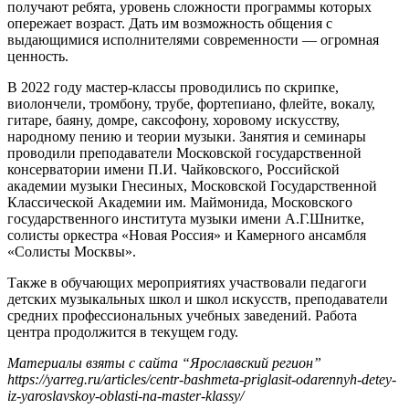
получают ребята, уровень сложности программы которых
опережает возраст. Дать им возможность общения с
выдающимися исполнителями современности — огромная
ценность.
В 2022 году мастер-классы проводились по скрипке,
виолончели, тромбону, трубе, фортепиано, флейте, вокалу,
гитаре, баяну, домре, саксофону, хоровому искусству,
народному пению и теории музыки. Занятия и семинары
проводили преподаватели Московской государственной
консерватории имени П.И. Чайковского, Российской
академии музыки Гнесиных, Московской Государственной
Классической Академии им. Маймонида, Московского
государственного института музыки имени А.Г.Шнитке,
солисты оркестра «Новая Россия» и Камерного ансамбля
«Солисты Москвы».
Также в обучающих мероприятиях участвовали педагоги
детских музыкальных школ и школ искусств, преподаватели
средних профессиональных учебных заведений. Работа
центра продолжится в текущем году.
Материалы взяты с сайта “Ярославский регион”
https://yarreg.ru/articles/centr-bashmeta-priglasit-odarennyh-detey-
iz-yaroslavskoy-oblasti-na-master-klassy/