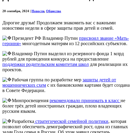
20 сентября, 2024
|
Новости
,
Общество
Дорогие друзья! Продолжаем знакомить вас с важными
новостями недели в сфере защиты прав детей и семей.
Президент РФ Владимир Путин
присвоил звание «Мать-
героиня»
многодетным матерям из 12 российских субъектов.
Владимир Путин выделил из резервного фонда 1 млрд
рублей для проведения конкурса на предоставление
поддержки родительским комитетам школ
для реализации их
проектов.
Рабочая группа по разработке мер
защиты детей от
мошеннических схем
с их банковскими картами будет создана
в Совете Федерации.
Минпросвещения
рекомендовало принимать в класс
не
более трёх детей иностранных граждан, плохо владеющих
русским языком.
Разработка
стратегической семейной политики
, которая
позволит обеспечить демографический рост, одна из главных
задач Года семьи в России. Об этом заявил секретарь