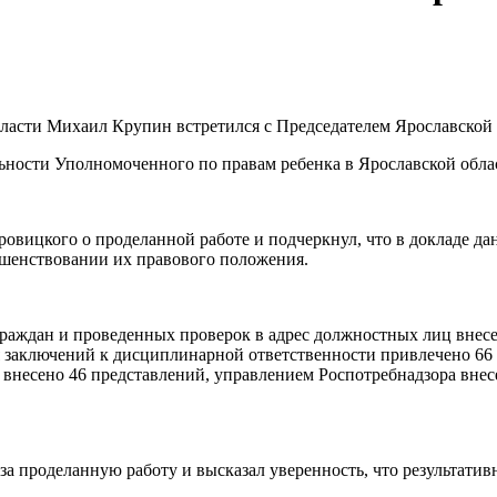
бласти Михаил Крупин встретился с Председателем Ярославско
ьности Уполномоченного по правам ребенка в Ярославской облас
ицкого о проделанной работе и подчеркнул, что в докладе дан
ршенствовании их правового положения.
 граждан и проведенных проверок в адрес должностных лиц вне
я заключений к дисциплинарной ответственности привлечено 66 
и внесено 46 представлений, управлением Роспотребнадзора вне
 проделанную работу и высказал уверенность, что результативн