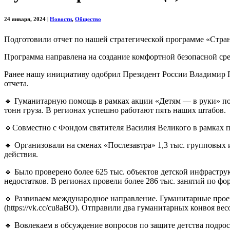
24 января, 2024
|
Новости
,
Общество
Подготовили отчет по нашей стратегической программе «Страна д
Программа направлена на создание комфортной безопасной сре
Ранее нашу инициативу одобрил Президент России Владимир Пут
отчета.
🔹 Гуманитарную помощь в рамках акции «Детям — в руки» пол
тонн груза. В регионах успешно работают пять наших штабов.
🔹Совместно с Фондом святителя Василия Великого в рамках п
🔹 Организовали на сменах «Послезавтра» 1,3 тыс. групповых 
действия.
🔹 Было проверено более 625 тыс. объектов детской инфрастру
недостатков. В регионах провели более 286 тыс. занятий по ф
🔹 Развиваем международное направление. Гуманитарные проект
(https://vk.cc/cu8aBO). Отправили два гуманитарных конвоя ве
🔹 Вовлекаем в обсуждение вопросов по защите детства подро