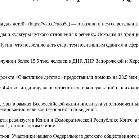
ля детей» (https://vk.cc/cu8a5a) — отразили в нем ее результаты
ды и культуры чуткого отношения к ребенку. Исходим из принци
ин, что позволило дать старт тем позитивным сдвигам в сфере 
учили более 15,5 тыс. человек в ДНР, ЛНР, Запорожской и Херс
роекта «Счастливое детство» предоставили помощь на 28,5 млн 
и 4,4 тыс. индивидуальных тренингов и консультаций с психолог
ктуры в рамках Всероссийской акции института уполномоченных 
ормированию навыков безопасного поведения.
ы реализуем в Кении и Демократической Республике Конго, а та
сом 1,5 тонны детям Сирии.
стков. Участники нашего Федерального детского общественного с