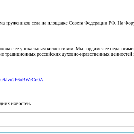
ума тружеников села на площадке Совета Федерации РФ. На Фор
 школа с ее уникальным коллективом. Мы гордимся ее педагогам
ие традиционных российских духовно-нравственных ценностей и
x.ru/i/lvu2F6uBWeCo9A
дних новостей.