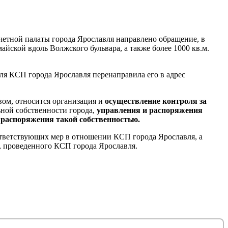
счетной палаты города Ярославля направлено обращение, в
айской вдоль Волжского бульвара, а также более 1000 кв.м.
я КСП города Ярославля перенаправила его в адрес
ом, относится организация и
осуществление контроля за
ой собственности города,
управления и распоряжения
 распоряжения такой собственностью.
ответствующих мер в отношении КСП города Ярославля, а
я, проведенного КСП города Ярославля.