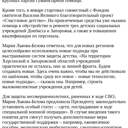
крупных партий гуманитарной помощи.
Кроме того, в январе стартовал совместный с Фондом
святителя Василия Великого благотворительный проект
«Счастливое детство». На привлеченные средства уже оказана
помощь в обустройстве и ремонте трех детских социальных
учреждений Донбасса и Запорожья, а также в повышении
квалификации их персонала.
Мария Львова-Белова отметила, что для новых регионов
целесообразно использовать новые подходы при
выстраивании систем защиты детства. «На территории
Херсонской и Запорожской областей учреждений
практически не осталось, они за линией фронта. Будем
создавать новые. Здесь очень важно, чтобы мы не действовали
по шаблонам, чтобы сразу все новое – новые технологии,
новые подходы», – сказала она. Например, строить
малокомплектные учреждения для детей.
Для защиты несовершеннолетних, раненных в ходе СВО,
Мария Львова-Белова предложила Президенту законодательно
установить особый статус – «дети, пострадавшие в ходе
специальной военной операции». В случае введения такого
понятия дети смогут получать дополнительные меры
государственной поддержки – например, ежемесячное
пособие, медицинскую реабилитацию, санаторно-курортное