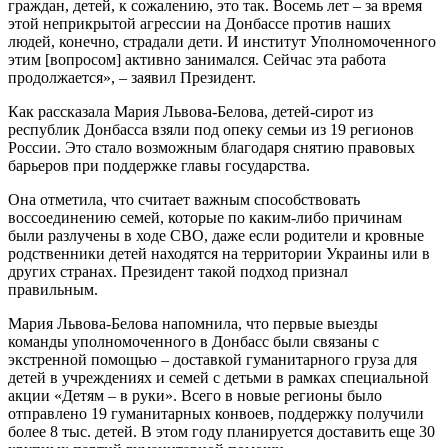
граждан, детей, к сожалению, это так. Восемь лет – за время
этой неприкрытой агрессии на Донбассе против наших
людей, конечно, страдали дети. И институт Уполномоченного
этим [вопросом] активно занимался. Сейчас эта работа
продолжается», – заявил Президент.
Как рассказала Мария Львова-Белова, детей-сирот из
республик Донбасса взяли под опеку семьи из 19 регионов
России. Это стало возможным благодаря снятию правовых
барьеров при поддержке главы государства.
Она отметила, что считает важным способствовать
воссоединению семей, которые по каким-либо причинам
были разлучены в ходе СВО, даже если родители и кровные
родственники детей находятся на территории Украины или в
других странах. Президент такой подход признал
правильным.
Мария Львова-Белова напомнила, что первые выезды
команды уполномоченного в Донбасс были связаны с
экстренной помощью – доставкой гуманитарного груза для
детей в учреждениях и семей с детьми в рамках специальной
акции «Детям – в руки». Всего в новые регионы было
отправлено 19 гуманитарных конвоев, поддержку получили
более 8 тыс. детей. В этом году планируется доставить еще 30