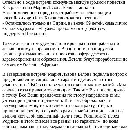
Отдельно в ходе встречи коснулись международной повестки.
Как рассказала Мария Львова-Белова, аппарат
Уполномоченного продолжает работу по репатриации
российских детей из Ближневосточного региона:
«Остановлюсь только на Сирии, вывезли 69 детей, сама лично
ездила к курдам». «Нужно продолжать эту работу», –
поддержал Президент.
Также детский омбудсмен анонсировала начало работы по
африканскому направлению. В частности, планируется
реализация гуманитарных проектов в сфере детского
здравоохранения и образования. Детали будут проработаны на
саммите «Россия – Африка».
В завершение встречи Мария Львова-Белова подняла вопрос о
предоставлении социальных гарантий детям, чьи отцы
участвуют в СВО в составе частных военных компаний. «Мы
сейчас рассматриваем этот вопрос. Так что Вы попали прямо
в точку. Все Ваши предложения по этому направлению мы
учтем при принятии решений. Все – и добровольцы, и
регулярная армия, те, кто служат по контракту, и те, кто
пришли на военную службу в рамках мобилизации – они все
выполняют свой священный долг перед Родиной. И перед
Родиной в этом смысле все равны. По гарантиям, по всем
социальным защитным мерам они должны быть в одинаковых