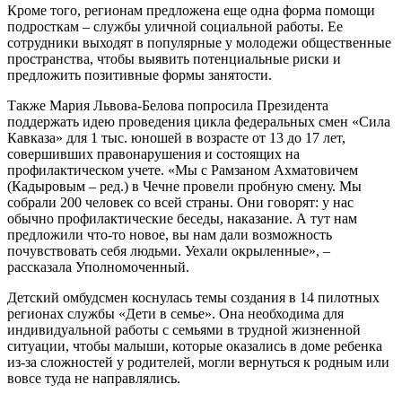
Кроме того, регионам предложена еще одна форма помощи
подросткам – службы уличной социальной работы. Ее
сотрудники выходят в популярные у молодежи общественные
пространства, чтобы выявить потенциальные риски и
предложить позитивные формы занятости.
Также Мария Львова-Белова попросила Президента
поддержать идею проведения цикла федеральных смен «Сила
Кавказа» для 1 тыс. юношей в возрасте от 13 до 17 лет,
совершивших правонарушения и состоящих на
профилактическом учете. «Мы с Рамзаном Ахматовичем
(Кадыровым – ред.) в Чечне провели пробную смену. Мы
собрали 200 человек со всей страны. Они говорят: у нас
обычно профилактические беседы, наказание. А тут нам
предложили что-то новое, вы нам дали возможность
почувствовать себя людьми. Уехали окрыленные», –
рассказала Уполномоченный.
Детский омбудсмен коснулась темы создания в 14 пилотных
регионах службы «Дети в семье». Она необходима для
индивидуальной работы с семьями в трудной жизненной
ситуации, чтобы малыши, которые оказались в доме ребенка
из-за сложностей у родителей, могли вернуться к родным или
вовсе туда не направлялись.