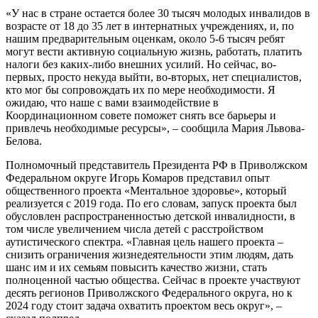
«У нас в стране остается более 30 тысяч молодых инвалидов в
возрасте от 18 до 35 лет в интернатных учреждениях, и, по
нашим предварительным оценкам, около 5-6 тысяч ребят
могут вести активную социальную жизнь, работать, платить
налоги без каких-либо внешних усилий. Но сейчас, во-
первых, просто некуда выйти, во-вторых, нет специалистов,
кто мог бы сопровождать их по мере необходимости. Я
ожидаю, что наше с вами взаимодействие в
Координационном совете поможет снять все барьеры и
привлечь необходимые ресурсы», – сообщила Мария Львова-
Белова.
Полномочный представитель Президента РФ в Приволжском
Федеральном округе Игорь Комаров представил опыт
общественного проекта «Ментальное здоровье», который
реализуется с 2019 года. По его словам, запуск проекта был
обусловлен распространенностью детской инвалидности, в
том числе увеличением числа детей с расстройством
аутистического спектра. «Главная цель нашего проекта –
снизить ограничения жизнедеятельности этим людям, дать
шанс им и их семьям повысить качество жизни, стать
полноценной частью общества. Сейчас в проекте участвуют
десять регионов Приволжского Федерального округа, но к
2024 году стоит задача охватить проектом весь округ», –