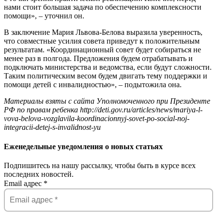
нами стоит большая задача по обеспечению комплексности
помощи», – уточнил он.
В заключение Мария Львова-Белова выразила уверенность,
что совместные усилия совета приведут к положительным
результатам. «Координационный совет будет собираться не
менее раз в полгода. Предложения будем отрабатывать и
подключать министерства и ведомства, если будут сложности.
Таким политическим весом будем двигать тему поддержки и
помощи детей с инвалидностью», – подытожила она.
Материалы взяты с сайта Уполномоченного при Президенте
РФ по правам ребенка http://deti.gov.ru/articles/news/mariya-l-
vova-belova-vozglavila-koordinacionnyj-sovet-po-social-noj-
integracii-detej-s-invalidnost-yu
Еженедельные уведомления о новых статьях
Подпишитесь на нашу рассылку, чтобы быть в курсе всех
последних новостей.
Email адрес
*