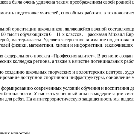
шкова была очень удивлена таким преображением своей родной 
могать подготовке учителей, способных работать в технологиче
альной ориентации школьников, являющейся важной составляюще
60 тысяч обучающихся 6 – 11-х классов, – рассказал Михаил Ев
ей, мастер-классы. Уделяется серьезное внимание подготовке п
елей физики, математики, химии и информатики, заключивших це
ах федерального проекта «Профессионалитет». В регионе создан
ческих колледжа региона, а также в качестве потенциальных ра
по созданию школьных творческих и волонтерских центров, ху
ирование доступной спортивной инфраструктуры, обновление ме
е формированию современных условий обучения и воспитания де
м безопасности. У нас есть успешный опыт в модернизации сис
 для ребят. На антитеррористическую защищенность мы выделя
дних новостей.