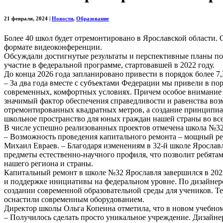
21 февраля, 2024
|
Новости
,
Образование
Более 40 школ будет отремонтировано в Ярославской области.
формате видеоконференции.
Обсуждали достигнутые результаты и перспективные планы п
участие в федеральной программе, стартовавшей в 2022 году.
До конца 2026 года запланировано привести в порядок более 7,
– За два года вместе с субъектами Федерации мы привели в пор
современных, комфортных условиях. Причем особое внимание у
значимый фактор обеспечения справедливости и равенства возм
отремонтированных квадратных метров, а создание принципиал
школьное пространство для юных граждан нашей страны во всех
В числе успешно реализованных проектов отмечена школа №32 
– Возможность проведения капитального ремонта – мощный рес
Михаил Евраев. – Благодаря изменениям в 32-й школе Ярослав
предметы естественно-научного профиля, что позволит ребята
нашего региона и страны.
Капитальный ремонт в школе №32 Ярославля завершился в 202
и поддержке инициативы на федеральном уровне. По дизайнерс
создании современной образовательной среды для учеников. Т
оснастили современным оборудованием.
Директор школы Ольга Копеина отметила, что в новом учебном
– Получилось сделать просто уникальное учреждение. Дизайне