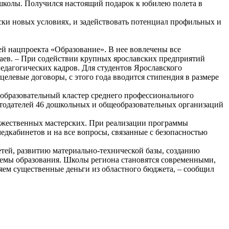
школы. Получился настоящий подарок к юбилею полета в
ски новых условиях, и задействовать потенциал профильных и
й нацпроекта «Образование». В нее вовлечены все
раев. – При содействии крупных ярославских предприятий
едагогических кадров. Для студентов Ярославского
левые договоры, с этого года вводится стипендия в размере
 образовательный кластер среднего профессионального
ботодателей 46 дошкольных и общеобразовательных организаций
дожественных мастерских. При реализации программы
дкабинетов и на все вопросы, связанные с безопасностью
тей, развитию материально-технической базы, созданию
темы образования. Школы региона становятся современными,
ем существенные деньги из областного бюджета, – сообщил