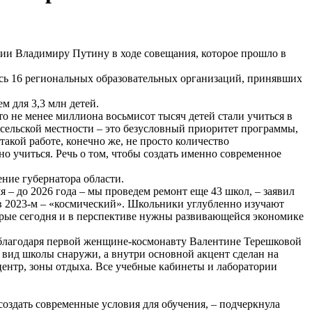
ссии Владимиру Путину в ходе совещания, которое прошло в
сь 16 региональных образовательных организаций, принявших
м для 3,3 млн детей.
то не менее миллиона восьмисот тысяч детей стали учиться в
сельской местности – это безусловный приоритет программы,
акой работе, конечно же, не просто количество
о учиться. Речь о том, чтобы создать именно современное
ние губернатора области.
– до 2026 года – мы проведем ремонт еще 43 школ, – заявил
 в 2023-м – «космический». Школьники углубленно изучают
орые сегодня и в перспективе нужны развивающейся экономике
й благодаря первой женщине-космонавту Валентине Терешковой
 вид школы снаружи, а внутри основной акцент сделан на
ентр, зоны отдыха. Все учебные кабинеты и лаборатории
оздать современные условия для обучения, – подчеркнула