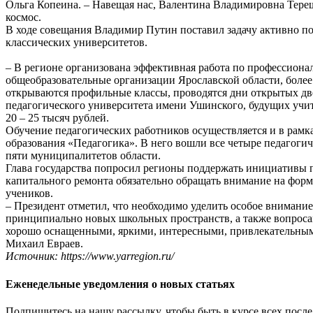
Ольга Копеина. – Навещая нас, Валентина Владимировна Тере
космос.
В ходе совещания Владимир Путин поставил задачу активно по
классических университетов.
– В регионе организована эффективная работа по профессион
общеобразовательные организации Ярославской области, более 
открываются профильные классы, проводятся дни открытых двер
педагогического университета имени Ушинского, будущих учит
20 – 25 тысяч рублей.
Обучение педагогических работников осуществляется и в рамк
образования «Педагогика». В него вошли все четыре педагоги
пяти муниципалитетов области.
Глава государства попросил регионы поддержать инициативы 
капитального ремонта обязательно обращать внимание на форм
учеников.
– Президент отметил, что необходимо уделить особое внимани
принципиально новых школьных пространств, а также вопроса
хорошо оснащенными, яркими, интересными, привлекательными
Михаил Евраев.
Источник: https://www.yarregion.ru/
Еженедельные уведомления о новых статьях
Подпишитесь на нашу рассылку, чтобы быть в курсе всех после