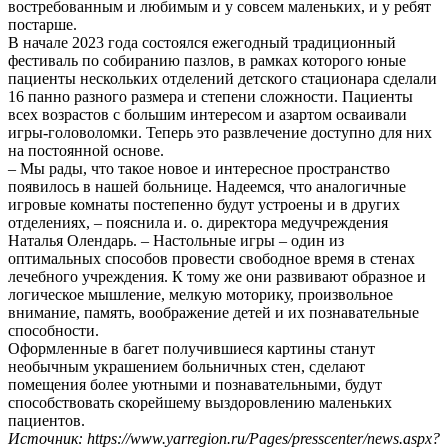
востребованным и любимым и у совсем маленьких, и у ребят
постарше.
В начале 2023 года состоялся ежегодный традиционный
фестиваль по собиранию пазлов, в рамках которого юные
пациенты нескольких отделений детского стационара сделали
16 панно разного размера и степени сложности. Пациенты
всех возрастов с большим интересом и азартом осваивали
игры-головоломки. Теперь это развлечение доступно для них
на постоянной основе.
– Мы рады, что такое новое и интересное пространство
появилось в нашей больнице. Надеемся, что аналогичные
игровые комнаты постепенно будут устроены и в других
отделениях, – пояснила и. о. директора медучреждения
Наталья Олендарь. – Настольные игры – один из
оптимальных способов провести свободное время в стенах
лечебного учреждения. К тому же они развивают образное и
логическое мышление, мелкую моторику, произвольное
внимание, память, воображение детей и их познавательные
способности.
Оформленные в багет получившиеся картины станут
необычным украшением больничных стен, сделают
помещения более уютными и познавательными, будут
способствовать скорейшему выздоровлению маленьких
пациентов.
Источник: https://www.yarregion.ru/Pages/presscenter/news.aspx?