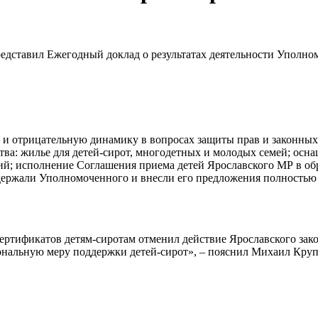
ставил Ежегодный доклад о результатах деятельности Уполномо
ю и отрицательную динамику в вопросах защиты прав и законны
тва: жилье для детей-сирот, многодетных и молодых семей; осн
ий; исполнение Соглашения приема детей Ярославского МР в обр
ержали Уполномоченного и внесли его предложения полностью 
ертификатов детям-сиротам отменил действие Ярославского зак
нальную меру поддержки детей-сирот», – пояснил Михаил Круп