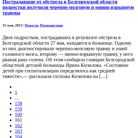
Пострадавшие от обстрела в Белгородской области
подростки получили черепно-мозговую и минно-взрывную
травмы
31 мая, 2023
|
Новости
,
Происшествия
Двое подростков, пострадавших в результате обстрела в
Белгородской области 27 мая, находятся в больнице. Одному
из них диагностировали черепно-мозговую травму и ушиб
головного мозга, второму — минно-взрывную травму, у него
рваная рана голени. Об этом сообщила главврач Белгородской
областной детской больницы Ирина Кизилова. «Состояние
детей при госпитализации определялось как средней
тяжести»,— рассказала госпожа Кизилова на […]
1
…
158
159
160
161
162
163
164