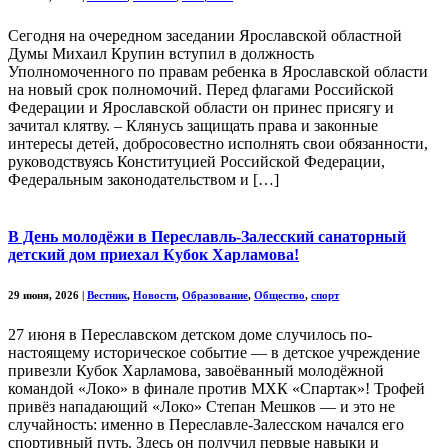
Сегодня на очередном заседании Ярославской областной
Думы Михаил Крупин вступил в должность
Уполномоченного по правам ребенка в Ярославской области
на новый срок полномочий. Перед флагами Российской
Федерации и Ярославской области он принес присягу и
зачитал клятву. – Клянусь защищать права и законные
интересы детей, добросовестно исполнять свои обязанности,
руководствуясь Конституцией Российской Федерации,
Федеральным законодательством и […]
В День молодёжи в Переславль-Залесский санаторный
детский дом приехал Кубок Харламова!
29 июня, 2026
|
Вестник
,
Новости
,
Образование
,
Общество
,
спорт
27 июня в Переславском детском доме случилось по-
настоящему историческое событие — в детское учреждение
привезли Кубок Харламова, завоёванный молодёжной
командой «Локо» в финале против МХК «Спартак»! Трофей
привёз нападающий «Локо» Степан Мешков — и это не
случайность: именно в Переславле-Залесском начался его
спортивный путь. Здесь он получил первые навыки и