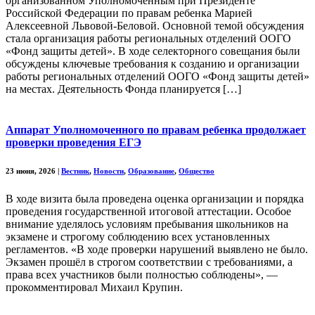
организованном Уполномоченным при Президенте
Российской Федерации по правам ребенка Марией
Алексеевной Львовой-Беловой. Основной темой обсуждения
стала организация работы региональных отделений ООГО
«Фонд защиты детей». В ходе селекторного совещания были
обсуждены ключевые требования к созданию и организации
работы региональных отделений ООГО «Фонд защиты детей»
на местах. Деятельность Фонда планируется […]
Аппарат Уполномоченного по правам ребенка продолжает
проверки проведения ЕГЭ
23 июня, 2026
|
Вестник
,
Новости
,
Образование
,
Общество
В ходе визита была проведена оценка организации и порядка
проведения государственной итоговой аттестации. Особое
внимание уделялось условиям пребывания школьников на
экзамене и строгому соблюдению всех установленных
регламентов. «В ходе проверки нарушений выявлено не было.
Экзамен прошёл в строгом соответствии с требованиями, а
права всех участников были полностью соблюдены», —
прокомментировал Михаил Крупин.