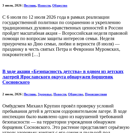
3 июля, 2026
|
Вестник
,
Новости
,
Общество
С 6 июля по 12 июля 2026 года в рамках реализации
государственной политики по сохранению и укреплению
традиционных духовно-нравственных ценностей в России
пройдет масштабная акция – Всероссийская неделя правовой
помощи по вопросам защиты интересов семьи. Неделя
приурочена ко Дню семьи, любви и верности (8 июля) —
празднику в честь святых Петра и Февронии Муромских,
покровителей […]
В ходе акции «Безопасность детства» в одном из детских
лагерей Ярославского округа обнаружен борщевик
Сосновского
2 июля, 2026
|
Вестник
,
Здоровье
,
Новости
,
Общество
,
Происшествия
Омбудсмен Михаил Крупин провёл проверку условий
пребывания детей в детском оздоровительном лагере. В ходе
инспекции было выявлено одно из нарушений требований
безопасности — на территории учреждения обнаружен
борщевик Сосновского. Это растение представляет серьёзную
угрозу здоровью: контакт с его соком и пыльцой под