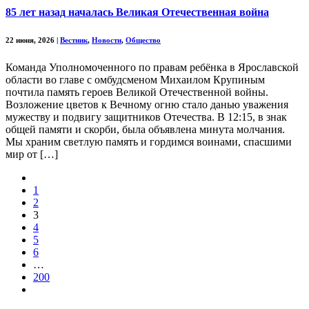
85 лет назад началась Великая Отечественная война
22 июня, 2026
|
Вестник
,
Новости
,
Общество
Команда Уполномоченного по правам ребёнка в Ярославской
области во главе с омбудсменом Михаилом Крупиным
почтила память героев Великой Отечественной войны.
Возложение цветов к Вечному огню стало данью уважения
мужеству и подвигу защитников Отечества. В 12:15, в знак
общей памяти и скорби, была объявлена минута молчания.
Мы храним светлую память и гордимся воинами, спасшими
мир от […]
1
2
3
4
5
6
…
200