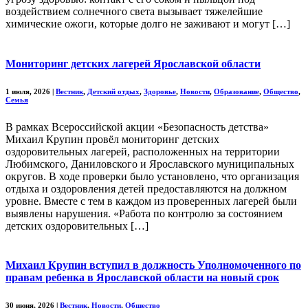
воздействием солнечного света вызывает тяжелейшие
химические ожоги, которые долго не заживают и могут […]
Мониторинг детских лагерей Ярославской области
1 июля, 2026
|
Вестник
,
Детский отдых
,
Здоровье
,
Новости
,
Образование
,
Общество
,
Семья
В рамках Всероссийской акции «Безопасность детства»
Михаил Крупин провёл мониторинг детских
оздоровительных лагерей, расположенных на территории
Любимского, Даниловского и Ярославского муниципальных
округов. В ходе проверки было установлено, что организация
отдыха и оздоровления детей предоставляются на должном
уровне. Вместе с тем в каждом из проверенных лагерей были
выявлены нарушения. «Работа по контролю за состоянием
детских оздоровительных […]
Михаил Крупин вступил в должность Уполномоченного по
правам ребенка в Ярославской области на новый срок
30 июня, 2026
|
Вестник
,
Новости
,
Общество