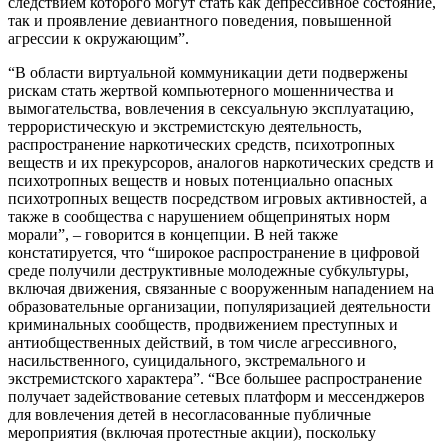
следствием которого могут стать как депрессивное состояние,
так и проявление девиантного поведения, повышенной
агрессии к окружающим”.
“В области виртуальной коммуникации дети подвержены
рискам стать жертвой компьютерного мошенничества и
вымогательства, вовлечения в сексуальную эксплуатацию,
террористическую и экстремистскую деятельность,
распространение наркотических средств, психотропных
веществ и их прекурсоров, аналогов наркотических средств и
психотропных веществ и новых потенциально опасных
психотропных веществ посредством игровых активностей, а
также в сообщества с нарушением общепринятых норм
морали”, – говорится в концепции. В ней также
констатируется, что “широкое распространение в цифровой
среде получили деструктивные молодежные субкультуры,
включая движения, связанные с вооруженным нападением на
образовательные организации, популяризацией деятельности
криминальных сообществ, продвижением преступных и
антиобщественных действий, в том числе агрессивного,
насильственного, суицидального, экстремального и
экстремистского характера”. “Все большее распространение
получает задействование сетевых платформ и мессенджеров
для вовлечения детей в несогласованные публичные
мероприятия (включая протестные акции), поскольку