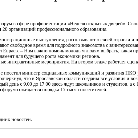
орум в сфере профориентации «Неделя открытых дверей». Свои 
и 20 организаций профессионального образования.
онстрационные выступления, рассказывают о своей отрасли и пе
ляют свободное время для подробного знакомства с заинтересов
л Евраев. – Нам важно помочь молодым людям выбрать, какая пр
амент для будущего роста экономики региона.
ные интерактивные мероприятия. На втором этаже работает сцен
 Ее посетил министр социальных коммуникаций и развития НКО
дчеркнул, что в Ярославской области созданы все условия и воз
й день с 9.00 до 17.00 здесь ждут школьников и студентов, а с
 форума ожидается порядка 15 тысяч посетителей.
дних новостей.