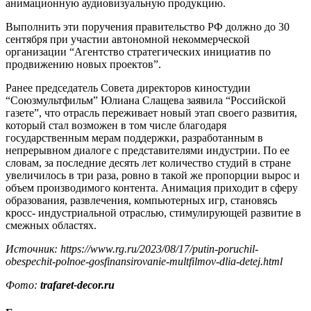
анимационную аудиовизуальную продукцию.
Выполнить эти поручения правительство РФ должно до 30
сентября при участии автономной некоммерческой
организации “Агентство стратегических инициатив по
продвижению новых проектов”.
Ранее председатель Совета директоров киностудии
“Союзмультфильм” Юлиана Слащева заявила “Российской
газете”, что отрасль переживает новый этап своего развития,
который стал возможен в том числе благодаря
государственным мерам поддержки, разработанным в
непрерывном диалоге с представителями индустрии. По ее
словам, за последние десять лет количество студий в стране
увеличилось в три раза, ровно в такой же пропорции вырос и
объем производимого контента. Анимация приходит в сферу
образования, развлечения, компьютерных игр, становясь
кросс- индустриальной отраслью, стимулирующей развитие в
смежных областях.
Источник: https://www.rg.ru/2023/08/17/putin-poruchil-
obespechit-polnoe-gosfinansirovanie-multfilmov-dlia-detej.html
Фото:
trafaret-decor.ru