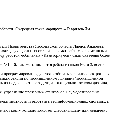
области. Очередная точка маршрута – Гаврилов-Ям.
теля Правительства Ярославской области Лариса Андреева. –
рмате двухнедельных сессий знакомят ребят с современными
году работой мобильных «Кванториумов» были охвачены более
 №1 и 6. Там же занимаются ребята из школ №2 и 3, всего –
ки программирования, учатся разбираться в радиоэлектронных
 В рамках секции по промышленному дизайну/промышленной
ь их под конкретные задачи, а также узнают основы дизайна,
х, управление фрезерным станком с ЧПУ, моделирование
ъемки местности и работать в геоинформационных системах, а
елают карту, которая помогает слабовидящему или незрячему