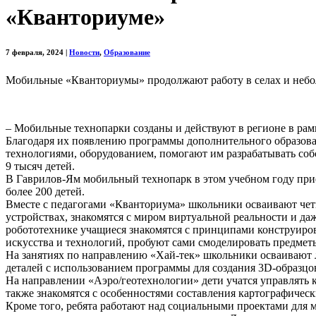
«Кванториуме»
7 февраля, 2024
|
Новости
,
Образование
Мобильные «Кванториумы» продолжают работу в селах и неболь
– Мобильные технопарки созданы и действуют в регионе в рамк
Благодаря их появлению программы дополнительного образова
технологиями, оборудованием, помогают им разрабатывать соб
9 тысяч детей.
В Гаврилов-Ям мобильный технопарк в этом учебном году приех
более 200 детей.
Вместе с педагогами «Кванториума» школьники осваивают четы
устройствах, знакомятся с миром виртуальной реальности и 
робототехнике учащиеся знакомятся с принципами конструирова
искусства и технологий, пробуют сами смоделировать предмет
На занятиях по направлению «Хай-тек» школьники осваивают л
деталей с использованием программы для создания 3D-образцо
На направлении «Аэро/геотехнологии» дети учатся управлять 
также знакомятся с особенностями составления картографическ
Кроме того, ребята работают над социальными проектами для 