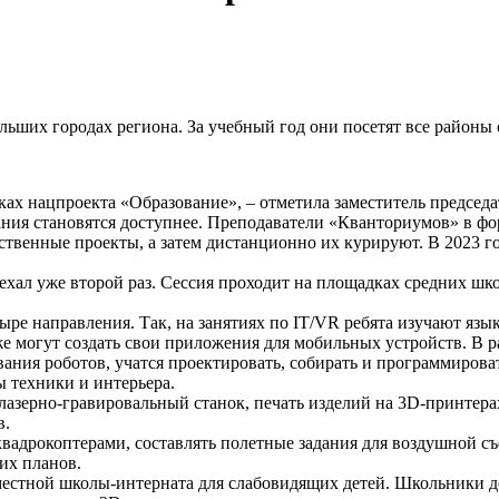
ших городах региона. За учебный год они посетят все районы 
ах нацпроекта «Образование», – отметила заместитель председа
ния становятся доступнее. Преподаватели «Кванториумов» в фо
ственные проекты, а затем дистанционно их курируют. В 2023 
ал уже второй раз. Сессия проходит на площадках средних школ
ре направления. Так, на занятиях по IT/VR ребята изучают язы
даже могут создать свои приложения для мобильных устройств.
ния роботов, учатся проектировать, собирать и программироват
ы техники и интерьера.
азерно-гравировальный станок, печать изделий на 3D-принтера
в.
квадрокоптерами, составлять полетные задания для воздушной с
их планов.
местной школы-интерната для слабовидящих детей. Школьники д