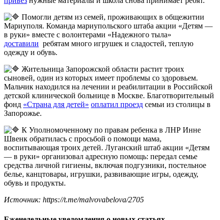
привез
нужные материалы и школа снова принимает ребят.
Помогли детям из семей, проживающих в общежитии
Мариуполя. Команда мариупольского штаба акции «Детям —
в руки» вместе с волонтерами «Надежного тыла»
доставили
ребятам много игрушек и сладостей, теплую
одежду и обувь.
Жительница Запорожской области растит троих
сыновей, один из которых имеет проблемы со здоровьем.
Мальчик находился на лечении и реабилитации в Российской
детской клинической больнице в Москве. Благотворительный
фонд
«Страна для детей»
оплатил проезд
семьи из столицы в
Запорожье.
К Уполномоченному по правам ребенка в ЛНР Инне
Швенк обратилась с просьбой о помощи мама,
воспитывающая троих детей. Луганский штаб акции «Детям
— в руки» организовал адресную помощь: передал семье
средства личной гигиены, включая подгузники, постельное
белье, канцтовары, игрушки, развивающие игры, одежду,
обувь и продукты.
Источник: https://t.me/malvovabelova/2705
Еженедельные уведомления о новых статьях