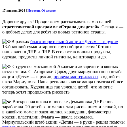
17 января, 2024
|
Новости
,
Общество
Дорогие друзья! Продолжаем рассказывать вам о нашей
стратегической программе «Страна для детей»
. Сегодня —
о добрых делах для ребят из новых регионов страны.
В рамках
благотворительной акции «Детям — в руки»
13-й конвой гуманитарного груза общим весом 10 тонн
направлен в ДНР и ЛНР. В его состав вошли продукты,
одежда, предметы личной гигиены, канцтовары и др.
Студентка московской Академии акварели и изящных
искусств им. С. Андрияки Дарья, друг мариупольского штаба
акции «Детям — в руки»,
провела мастер-классы
в одной из
школ Мариуполя. Наша региональная команда помогла ей все
организовать. Художница так увлекла детей, что многие
теперь хотят продолжить рисовать.
Воскресная школа в поселке Демьяновка ДНР снова
заработала. 20 детей занимались там рисованием и лепкой, но
в какой-то момент закончились карандаши, фломастеры,
краски, пластилин, бумага — школа закрылась.
Мариупольский штаб акции «Детям — в руки» решил помочь: