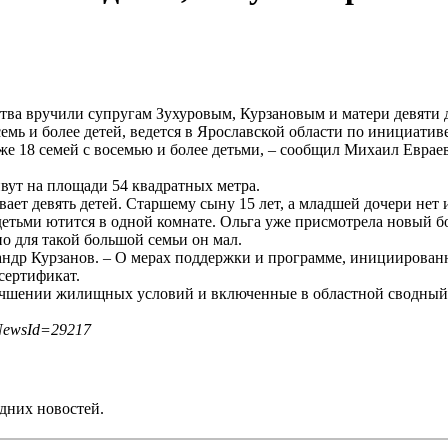
ства вручили супругам Зухуровым, Курзановым и матери девяти 
мь и более детей, ведется в Ярославской области по инициатив
е 18 семей с восемью и более детьми, – сообщил Михаил Евраев
вут на площади 54 квадратных метра.
ет девять детей. Старшему сыну 15 лет, а младшей дочери нет и
детьми ютится в одной комнате. Ольга уже присмотрела новый бо
о для такой большой семьи он мал.
ксандр Курзанов. – О мерах поддержки и программе, инициирова
сертификат.
учшении жилищных условий и включенные в областной сводный 
?NewsId=29217
дних новостей.