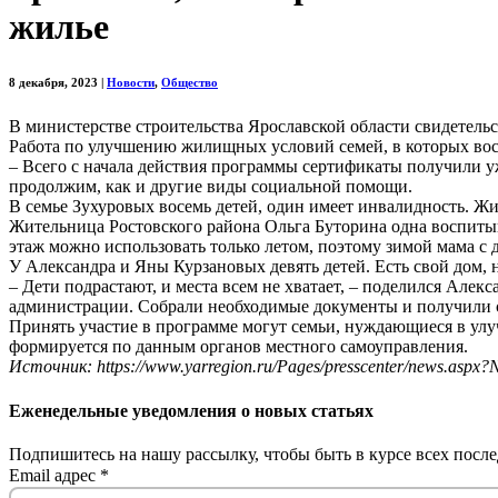
жилье
8 декабря, 2023
|
Новости
,
Общество
В министерстве строительства Ярославской области свидетель
Работа по улучшению жилищных условий семей, в которых восе
– Всего с начала действия программы сертификаты получили уж
продолжим, как и другие виды социальной помощи.
В семье Зухуровых восемь детей, один имеет инвалидность. Жи
Жительница Ростовского района Ольга Буторина одна воспитыва
этаж можно использовать только летом, поэтому зимой мама с 
У Александра и Яны Курзановых девять детей. Есть свой дом, н
– Дети подрастают, и места всем не хватает, – поделился Але
администрации. Собрали необходимые документы и получили 
Принять участие в программе могут семьи, нуждающиеся в ул
формируется по данным органов местного самоуправления.
Источник: https://www.yarregion.ru/Pages/presscenter/news.aspx
Еженедельные уведомления о новых статьях
Подпишитесь на нашу рассылку, чтобы быть в курсе всех после
Email адрес
*