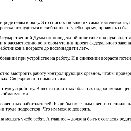
 родителям в быту. Это способствовало их самостоятельности, 
остка потрудиться в свободное от учебы время, проявить себя.
Государственной Думы по молодежной политике под руководств
ят к рассмотрению во втором чтении проект федерального закон
аботников в возрасте до восемнадцати лет».
ваний при устройстве на работу. И в снижении возраста потенц
амотно выстроить работу контролирующих органов, чтобы прове
авах. Своевременно помогать им.
трудоустройству. В шести пилотных областях подростковые цен
ть обманутыми.
овестных работодателей. Было бы полезным ввести специальный 
и труда подростков. Что им можно доверять.
а мешать учебе ребят. А главное – должна быть с согласия родит