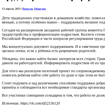
13 апреля, 2023
|
Новости
,
Общество
Дети традиционно участвовали в домашнем хозяйстве, помогали
меньше, а потому особенно важно – поддерживать желание подр
Сегодня на расширенном заседании рабочей группы комитета 
трудоустройства и профориентации подростков. Коллеги готов
Российской Федерации в части вопросов регулирования труда р
Мы концептуально документ поддерживаем. И в смягчении требо
органах опеки, если у ребенка есть разрешение родителей.
Убеждена, что важно найти баланс интересов всех сторон. Гр
давили на работодателей. Информировать подростков об их пр
Для этого мы реализуем пилотный проект по сопровождаемому 
помогать ребятам найти себе работу по душе и при этом не бы
Стоит подумать и над различными способами поддержки доброс
приняты и соблюдаются все необходимые стандарты организаци
Все участники совещания солидарны в том, что работа не должн
Источник: https://vk.com/id52156120