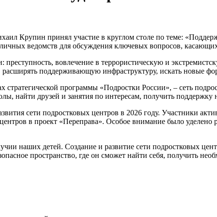
хаил Крупин принял участие в круглом столе по теме: «Поддерж
азличных ведомств для обсуждения ключевых вопросов, касающих
: преступность, вовлечение в террористическую и экстремистск
ие, расширять поддерживающую инфраструктуру, искать новые фо
ах стратегической программы «Подростки России», – сеть подрос
колы, найти друзей и занятия по интересам, получить поддержку 
азвития сети подростковых центров в 2026 году. Участники ак
ентров в проект «Переправа». Особое внимание было уделено р
лучии наших детей. Создание и развитие сети подростковых цент
зопасное пространство, где он сможет найти себя, получить не