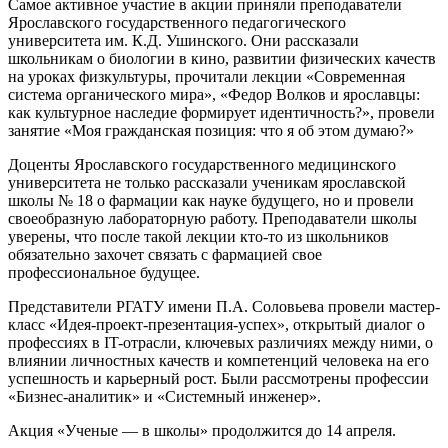
Самое активное участие в акции приняли преподаватели
Ярославского государственного педагогического
университета им. К.Д. Ушинского. Они рассказали
школьникам о биологии в кино, развитии физических качеств
на уроках физкультуры, прочитали лекции «Современная
система органического мира», «Федор Волков и ярославцы:
как культурное наследие формирует идентичность?», провели
занятие «Моя гражданская позиция: что я об этом думаю?»
Доценты Ярославского государственного медицинского
университета не только рассказали ученикам ярославской
школы № 18 о фармации как науке будущего, но и провели
своеобразную лабораторную работу. Преподаватели школы
уверены, что после такой лекции кто-то из школьников
обязательно захочет связать с фармацией свое
профессиональное будущее.
Представители РГАТУ имени П.А. Соловьева провели мастер-
класс «Идея-проект-презентация-успех», открытый диалог о
профессиях в IT-отрасли, ключевых различиях между ними, о
влиянии личностных качеств и компетенций человека на его
успешность и карьерный рост. Были рассмотрены профессии
«Бизнес-аналитик» и «Системный инженер».
Акция «Ученые — в школы» продолжится до 14 апреля.