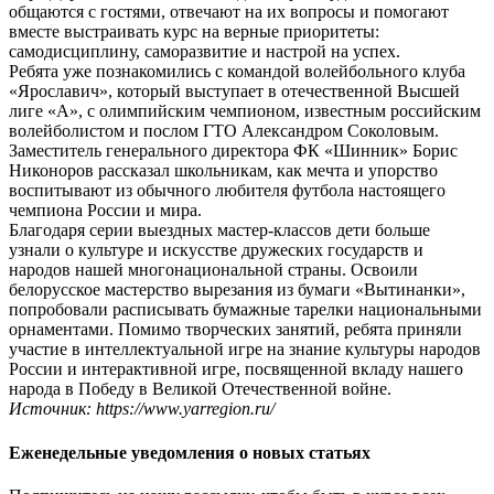
общаются с гостями, отвечают на их вопросы и помогают
вместе выстраивать курс на верные приоритеты:
самодисциплину, саморазвитие и настрой на успех.
Ребята уже познакомились с командой волейбольного клуба
«Ярославич», который выступает в отечественной Высшей
лиге «А», с олимпийским чемпионом, известным российским
волейболистом и послом ГТО Александром Соколовым.
Заместитель генерального директора ФК «Шинник» Борис
Никоноров рассказал школьникам, как мечта и упорство
воспитывают из обычного любителя футбола настоящего
чемпиона России и мира.
Благодаря серии выездных мастер-классов дети больше
узнали о культуре и искусстве дружеских государств и
народов нашей многонациональной страны. Освоили
белорусское мастерство вырезания из бумаги «Вытинанки»,
попробовали расписывать бумажные тарелки национальными
орнаментами. Помимо творческих занятий, ребята приняли
участие в интеллектуальной игре на знание культуры народов
России и интерактивной игре, посвященной вкладу нашего
народа в Победу в Великой Отечественной войне.
Источник: https://www.yarregion.ru/
Еженедельные уведомления о новых статьях