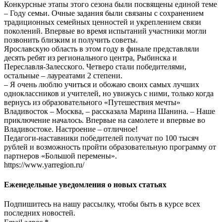
Конкурсные этапы этого сезона были посвящены единой теме
– Году семьи. Очные задания были связаны с сохранением
традиционных семейных ценностей и укреплением связи
поколений. Впервые во время испытаний участники могли
позвонить близким и получить советы.
Ярославскую область в этом году в финале представляли
десять ребят из регионального центра, Рыбинска и
Переславля-Залесского. Четверо стали победителями,
остальные – лауреатами 2 степени.
– Я очень люблю учиться и обожаю своих самых лучших
одноклассников и учителей, но увижусь с ними, только когда
вернусь из образовательного «Путешествия мечты»
Владивосток – Москва, – рассказала Марина Шанина. – Наше
приключение началось. Впервые на самолете и впервые во
Владивостоке. Настроение – отличное!
​Педагоги-наставники победителей получат по 100 тысяч
рублей и возможность пройти образовательную программу от
партнеров «Большой перемены».
https://www.yarregion.ru/
Еженедельные уведомления о новых статьях
Подпишитесь на нашу рассылку, чтобы быть в курсе всех
последних новостей.