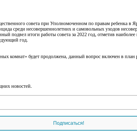
щественного совета при Уполномоченном по правам ребенка в Яро
цида среди несовершеннолетних и самовольных уходов несоверш
нный подвел итоги работы совета за 2022 год, отметив наиболе
ледующий год.
еных комнат» будет продолжена, данный вопрос включен в план
дних новостей.