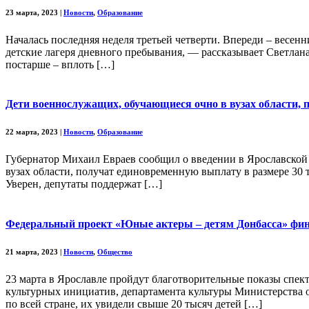
23 марта, 2023
|
Новости
,
Образование
Началась последняя неделя третьей четверти. Впереди – весенн
детские лагеря дневного пребывания, — рассказывает Светлана
постарше – вплоть […]
Дети военнослужащих, обучающиеся очно в вузах области,
22 марта, 2023
|
Новости
,
Образование
Губернатор Михаил Евраев сообщил о введении в Ярославской 
вузах области, получат единовременную выплату в размере 30 
Уверен, депутаты поддержат […]
​Федеральный проект «Юные актеры – детям Донбасса» фи
21 марта, 2023
|
Новости
,
Общество
23 марта в Ярославле пройдут благотворительные показы спек
культурных инициатив, департамента культуры Министерства 
по всей стране, их увидели свыше 20 тысяч детей […]