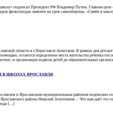
школу» подписал Президент РФ Владимир Путин. Главная цель –
й урок физкультуры заменен на урок самообороны. «Самбо в шко
лавской области в г.Переславле-Залесском. В рамках дня детс
помощью, остаются определение места жительства ребенка посл
ние, и организация подвоза детей до образовательных организ
Я В ШКОЛАХ ЯРОСЛАВЛЯ
ославлем и Ярославским муниципальным районом подписано сог
а Ярославского района Николай Золотников. – Что нам даёт это
рода […]