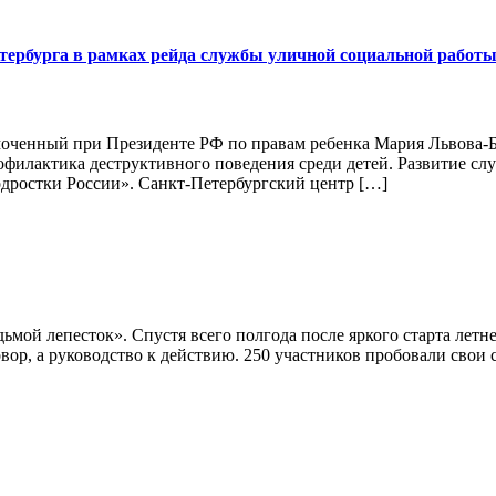
тербурга в рамках рейда службы уличной социальной работ
омоченный при Президенте РФ по правам ребенка Мария Львова-Б
илактика деструктивного поведения среди детей. Развитие слу
дростки России». Санкт-Петербургский центр […]
мой лепесток». Спустя всего полгода после яркого старта летн
вор, а руководство к действию. 250 участников пробовали свои 