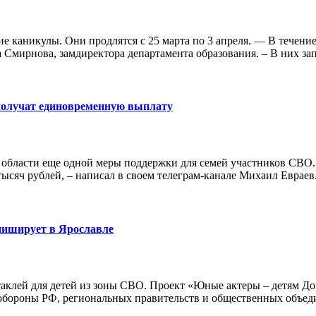
ие каникулы. Они продлятся с 25 марта по 3 апреля. — В течени
 Смирнова, замдиректора департамента образования. – В них за
 получат единовременную выплату
области еще одной меры поддержки для семей участников СВО. 
тысяч рублей, – написал в своем телеграм-канале Михаил Еврае
ниширует в Ярославле
таклей для детей из зоны СВО. Проект «Юные актеры – детям До
обороны РФ, региональных правительств и общественных объеди