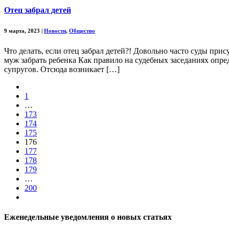
Отец забрал детей
9 марта, 2023
|
Новости
,
Общество
Что делать, если отец забрал детей?! Довольно часто суды при
муж забрать ребенка Как правило на судебных заседаниях опре
супругов. Отсюда возникает […]
1
…
173
174
175
176
177
178
179
…
200
Еженедельные уведомления о новых статьях