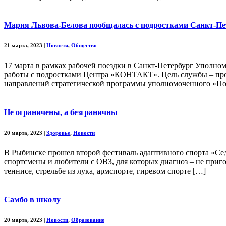
Мария Львова-Белова пообщалась с подростками Санкт-Пе
21 марта, 2023
|
Новости
,
Общество
17 марта в рамках рабочей поездки в Санкт-Петербург Уполн
работы с подростками Центра «КОНТАКТ». Цель службы – проф
направлений стратегической программы уполномоченного «По
Не ограничены, а безграничны
20 марта, 2023
|
Здоровье
,
Новости
В Рыбинске прошел второй фестиваль адаптивного спорта «Седь
спортсмены и любители с ОВЗ, для которых диагноз – не приго
теннисе, стрельбе из лука, армспорте, гиревом спорте […]
Самбо в школу
20 марта, 2023
|
Новости
,
Образование